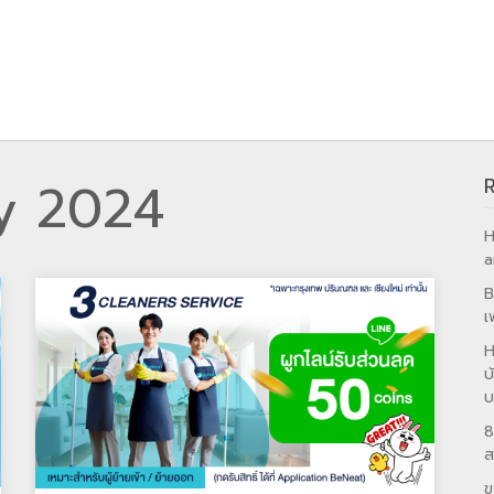
y 2024
H
a
B
เ
H
บ
บ
8
ส
ข