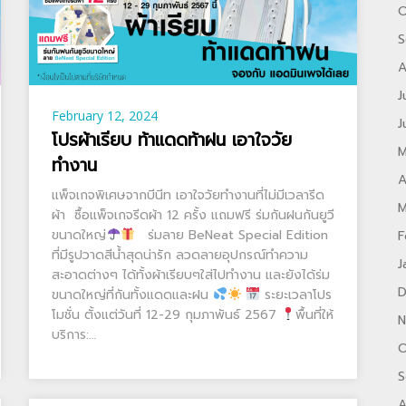
O
S
A
J
February 12, 2024
J
โปรผ้าเรียบ ท้าแดดท้าฝน เอาใจวัย
M
ทำงาน
A
แพ็จเกจพิเศษจากบีนีท เอาใจวัยทำงานที่ไม่มีเวลารีด
M
ผ้า ซื้อแพ็จเกจรีดผ้า 12 ครั้ง แถมฟรี ร่มกันฝนกันยูวี
ขนาดใหญ่
ร่มลาย BeNeat Special Edition
F
ที่มีรูปวาดสีน้ำสุดน่ารัก ลวดลายอุปกรณ์ทำความ
J
สะอาดต่างๆ ได้ทั้งผ้าเรียบๆใส่ไปทำงาน และยังได้ร่ม
D
ขนาดใหญ่ที่กันทั้งแดดและฝน
ระยะเวลาโปร
โมชั่น ตั้งแต่วันที่ 12-29 กุมภาพันธ์ 2567
พื้นที่ให้
N
บริการ:…
O
S
A