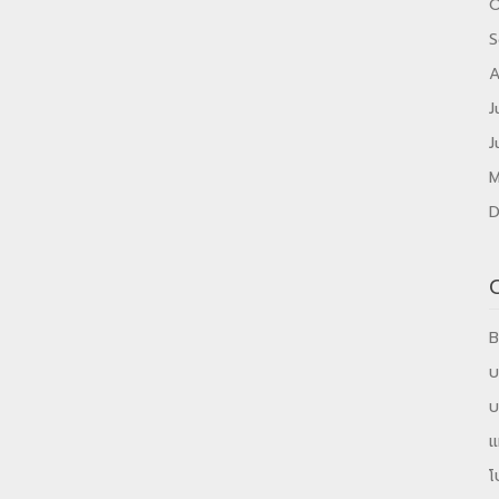
O
S
A
J
J
M
D
B
บ
บ
แ
โ