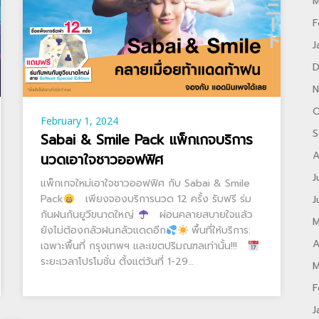
M
F
J
D
N
O
February 1, 2024
S
Sabai & Smile Pack แพ็กเกจบริการ
A
นวดเอาใจชาวออฟฟิศ
J
แพ็กเกจใหม่เอาใจชาวออฟฟิศ กับ Sabai & Smile
Pack
เพียงจองบริการนวด 12 ครั้ง รับฟรี ร่ม
J
กันฝนกันยูวีขนาดใหญ่
ผ่อนคลายสบายใจแล้ว
M
ยังไม่ต้องกลัวฝนกลัวแดดอีก
พื้นที่ให้บริการ:
A
เฉพาะพื้นที่ กรุงเทพฯ และเขตปริมณฑลเท่านั้น!!!
ระยะเวลาโปรโมชั่น ตั้งแต่วันที่ 1-29…
M
F
J