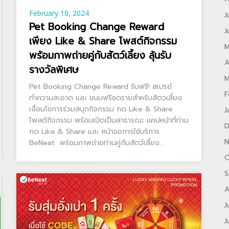
February 10, 2024
J
Pet Booking Change Reward
J
เพียง Like & Share โพสต์กิจกรรม
M
พร้อมภาพถ่ายคู่กับสัตว์เลี้ยง ลุ้นรับ
A
รางวัลพิเศษ
M
Pet Booking Change Reward รับฟรี! สเปรย์
F
ทำความสะอาด และ ขนมฟรีซดรายสำหรับสัตวเลี้ยง
เงื่อนไขการร่วมสนุกกิจกรรม กด Like & Share
J
โพสต์กิจกรรม พร้อมเปิดเป็นสาธารณะ แคปหน้าที่ท่าน
D
กด Like & Share และ หน้าจอการใช้บริการ
N
BeNeat พร้อมภาพถ่ายท่านคู่กับสัตว์เลี้ยง…
O
S
A
J
J